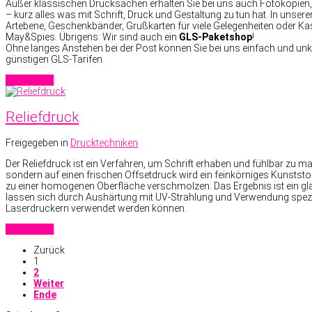
Außer klassischen Drucksachen erhalten Sie bei uns auch Fotokopien, S
– kurz alles was mit Schrift, Druck und Gestaltung zu tun hat. In unsere
Artebene, Geschenkbänder, Grußkarten für viele Gelegenheiten oder Ka
May&Spies. Übrigens: Wir sind auch ein
GLS-Paketshop
!
Ohne langes Anstehen bei der Post können Sie bei uns einfach und unk
günstigen GLS-Tarifen.
Read more
Reliefdruck
Freigegeben in
Drucktechniken
Der Reliefdruck ist ein Verfahren, um Schrift erhaben und fühlbar zu
sondern auf einen frischen Offsetdruck wird ein feinkörniges Kunststo
zu einer homogenen Oberfläche verschmolzen. Das Ergebnis ist ein glän
lassen sich durch Aushärtung mit UV-Strahlung und Verwendung speziell
Laserdruckern verwendet werden können.
Read more
Zurück
1
2
Weiter
Ende