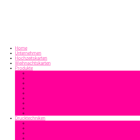
Home
Unternehmen
Hochzeitskarten
Weihnachtskarten
Produkte
Geschäftsdrucksachen
Visitenkarten
Familiendrucksachen
Sonstiges
Drucktechniken
Offsetdruck