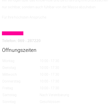
Wir verfügen über das Know-how
und die Erfahrung
Ihre Drucksachen 
nur sichtbar, sondern auch fühlbar von der Masse abzuheben.
Für Ihre höchsten Ansprüche.
Mehr erfahren
Telefon: 069 - 287220
Öffnungszeiten
Montag
10:00 - 17:30
Dienstag
10:00 - 17:30
Mittwoch
10:00 - 17:30
Donnerstag
10:00 - 17:30
Freitag
10:00 - 17:30
Samstag
Nach Vereinbarung
Sonntag
Geschlossen