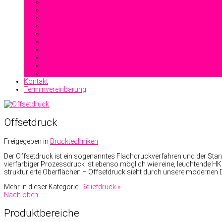
Offsetdruck
Heißfolienprägung
Reliefdruck
Blindprägung
Stahlstichprägedruck
Kontakt
Terminvereinbarung
Offsetdruck
Freigegeben in
Drucktechniken
Der Offsetdruck ist ein sogenanntes Flachdruckverfahren und der Sta
vierfarbiger Prozessdruck ist ebenso möglich wie reine, leuchtende HK
strukturierte Oberflächen – Offsetdruck sieht durch unsere modernen
Mehr in dieser Kategorie:
Reliefdruck »
Nach oben
Produktbereiche