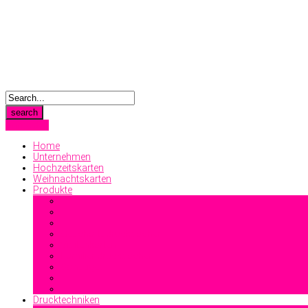
Anmelden
Home
Unternehmen
Hochzeitskarten
Weihnachtskarten
Produkte
Geschäftsdrucksachen
Visitenkarten
Familiendrucksachen
Sonstiges
Drucktechniken