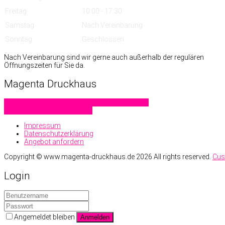
Freitag
10:00 - 17:30
Samstag
Nach Vereinbarung
Sonntag
Geschlossen
Nach Vereinbarung sind wir gerne auch außerhalb der regulären
Öffnungszeiten für Sie da.
Magenta
Druckhaus
Familiendrucksachen
Geschäftsdrucksachen
Hochzeitskarten
Letterpress
Impressum
Datenschutzerklärung
Angebot anfordern
Copyright ©
www.magenta-druckhaus.de
2026 All rights reserved.
Cus
Login
Angemeldet bleiben
Anmelden