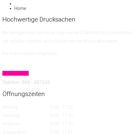
Home
Hochwertige
Drucksachen
Wir verfügen über das Know-how
und die Erfahrung
Ihre Drucksachen 
nur sichtbar, sondern auch fühlbar von der Masse abzuheben.
Für Ihre höchsten Ansprüche.
Mehr erfahren
Telefon: 069 - 287220
Öffnungszeiten
Montag
10:00 - 17:30
Dienstag
10:00 - 17:30
Mittwoch
10:00 - 17:30
Donnerstag
10:00 - 17:30