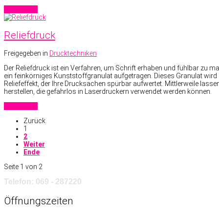
Read more
Reliefdruck
Freigegeben in
Drucktechniken
Der Reliefdruck ist ein Verfahren, um Schrift erhaben und fühlbar zu
ein feinkörniges Kunststoffgranulat aufgetragen. Dieses Granulat wir
Reliefeffekt, der Ihre Drucksachen spürbar aufwertet. Mittlerweile la
herstellen, die gefahrlos in Laserdruckern verwendet werden können.
Read more
Zurück
1
2
Weiter
Ende
Seite 1 von 2
Telefon: 069 - 287220
Öffnungszeiten