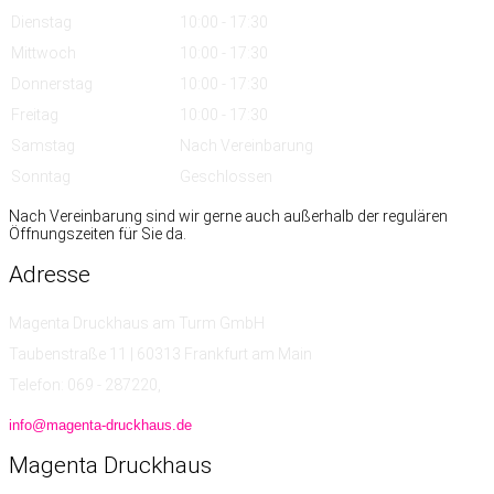
Dienstag
10:00 - 17:30
Mittwoch
10:00 - 17:30
Donnerstag
10:00 - 17:30
Freitag
10:00 - 17:30
Samstag
Nach Vereinbarung
Sonntag
Geschlossen
Nach Vereinbarung sind wir gerne auch außerhalb der regulären
Öffnungszeiten für Sie da.
Adresse
Magenta Druckhaus am Turm GmbH
Taubenstraße 11 | 60313 Frankfurt am Main
Telefon: 069 - 287220,
info@magenta-druckhaus.de
Magenta
Druckhaus