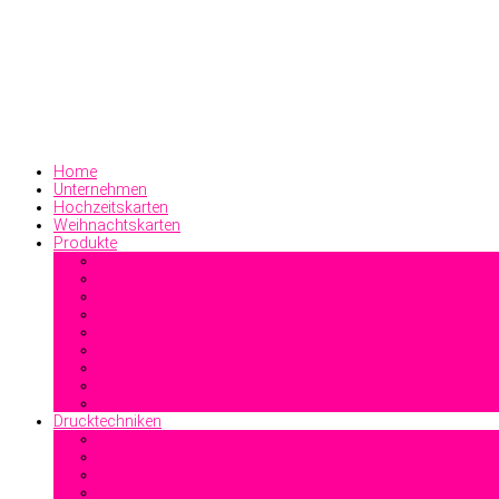
Home
Unternehmen
Hochzeitskarten
Weihnachtskarten
Produkte
Geschäftsdrucksachen
Visitenkarten
Familiendrucksachen
Sonstiges
Drucktechniken
Offsetdruck