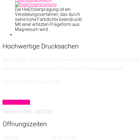
Die Heißfolienprägung ist ein
Veredelungsverfahren, das durch
seine hohe Farbdichte beeindruckt.
Mit einer erhitzten Prägeform aus
Magnesium wird…
Hochwertige
Drucksachen
Wir verfügen über das Know-how
und die Erfahrung
Ihre Drucksachen 
nur sichtbar, sondern auch fühlbar von der Masse abzuheben.
Für Ihre höchsten Ansprüche.
Mehr erfahren
Telefon: 069 - 287220
Öffnungszeiten
Montag
10:00 - 17:30