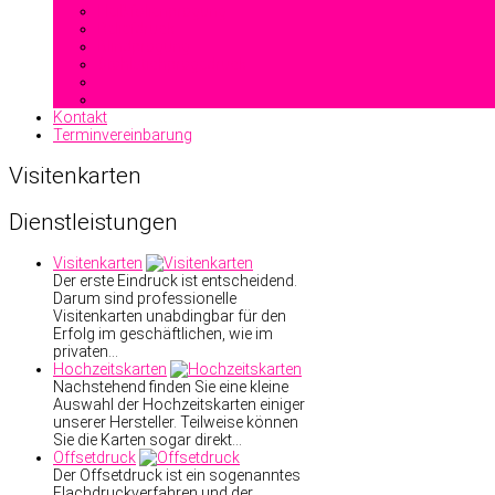
Heißfolienprägung
Reliefdruck
Blindprägung
Stahlstichprägedruck
Kontakt
Terminvereinbarung
Visitenkarten
Dienstleistungen
Visitenkarten
Der erste Eindruck ist entscheidend.
Darum sind professionelle
Visitenkarten unabdingbar für den
Erfolg im geschäftlichen, wie im
privaten…
Hochzeitskarten
Nachstehend finden Sie eine kleine
Auswahl der Hochzeitskarten einiger
unserer Hersteller. Teilweise können
Sie die Karten sogar direkt…
Offsetdruck
Der Offsetdruck ist ein sogenanntes
Flachdruckverfahren und der