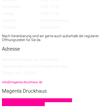
Donnerstag
10:00 - 17:30
Freitag
10:00 - 17:30
Samstag
Nach Vereinbarung
Sonntag
Geschlossen
Nach Vereinbarung sind wir gerne auch außerhalb der regulären
Öffnungszeiten für Sie da.
Adresse
Magenta Druckhaus am Turm GmbH
Taubenstraße 11 | 60313 Frankfurt am Main
Telefon: 069 - 287220,
info@magenta-druckhaus.de
Magenta
Druckhaus
Familiendrucksachen
Geschäftsdrucksachen
Hochzeitskarten
Letterpress