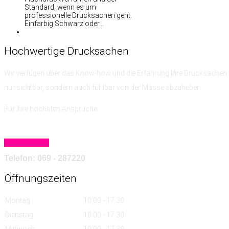
Standard, wenn es um
professionelle Drucksachen geht.
Einfarbig Schwarz oder…
Hochwertige
Drucksachen
Wir verfügen über das Know-how
und die Erfahrung
Ihre Drucksachen 
nur sichtbar, sondern auch fühlbar von der Masse abzuheben.
Für Ihre höchsten Ansprüche.
Mehr erfahren
Telefon: 069 - 287220
Öffnungszeiten
Montag
10:00 - 17:30
Dienstag
10:00 - 17:30
Mittwoch
10:00 - 17:30