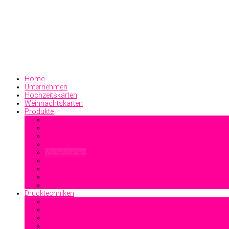
Home
Unternehmen
Hochzeitskarten
Weihnachtskarten
Produkte
Geschäftsdrucksachen
Visitenkarten
Familiendrucksachen
Sonstiges
Drucktechniken
Offsetdruck