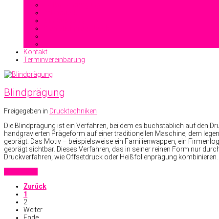
Heißfolienprägung
Reliefdruck
Blindprägung
Stahlstichprägedruck
Kontakt
Terminvereinbarung
Blindprägung
Freigegeben in
Drucktechniken
Die Blindprägung ist ein Verfahren, bei dem es buchstäblich auf den Dr
handgravierten Prägeform auf einer traditionellen Maschine, dem legen
geprägt. Das Motiv – beispielsweise ein Familienwappen, ein Firmenlog
geprägt sichtbar. Dieses Verfahren, das in seiner reinen Form nur durc
Druckverfahren, wie Offsetdruck oder Heißfolienprägung kombinieren.
Read more
Zurück
1
2
Weiter
Ende