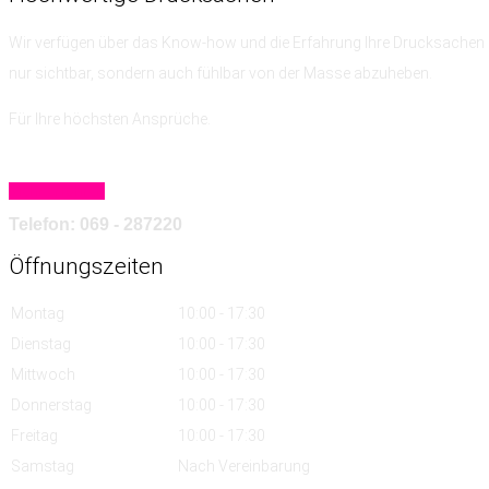
Wir verfügen über das Know-how
und die Erfahrung
Ihre Drucksachen 
nur sichtbar, sondern auch fühlbar von der Masse abzuheben.
Für Ihre höchsten Ansprüche.
Mehr erfahren
Telefon: 069 - 287220
Öffnungszeiten
Montag
10:00 - 17:30
Dienstag
10:00 - 17:30
Mittwoch
10:00 - 17:30
Donnerstag
10:00 - 17:30
Freitag
10:00 - 17:30
Samstag
Nach Vereinbarung