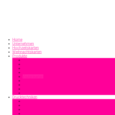
Home
Unternehmen
Hochzeitskarten
Weihnachtskarten
Produkte
Geschäftsdrucksachen
Visitenkarten
Familiendrucksachen
Sonstiges
Drucktechniken
Offsetdruck