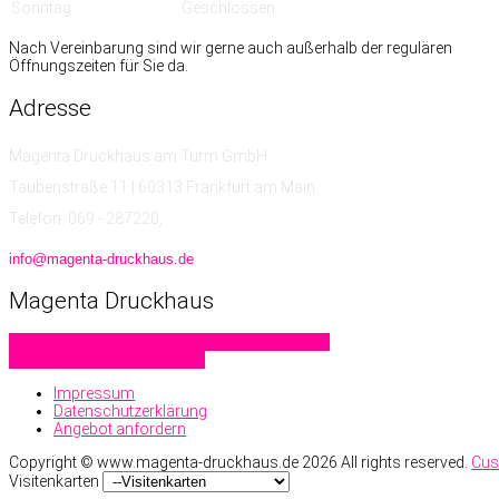
Sonntag
Geschlossen
Nach Vereinbarung sind wir gerne auch außerhalb der regulären
Öffnungszeiten für Sie da.
Adresse
Magenta Druckhaus am Turm GmbH
Taubenstraße 11 | 60313 Frankfurt am Main
Telefon: 069 - 287220,
info@magenta-druckhaus.de
Magenta
Druckhaus
Familiendrucksachen
Geschäftsdrucksachen
Hochzeitskarten
Letterpress
Impressum
Datenschutzerklärung
Angebot anfordern
Copyright ©
www.magenta-druckhaus.de
2026 All rights reserved.
Cus
Visitenkarten