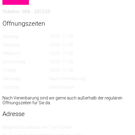
Mehr erfahren
Telefon: 069 - 287220
Öffnungszeiten
Montag
10:00 - 17:30
Dienstag
10:00 - 17:30
Mittwoch
10:00 - 17:30
Donnerstag
10:00 - 17:30
Freitag
10:00 - 17:30
Samstag
Nach Vereinbarung
Sonntag
Geschlossen
Nach Vereinbarung sind wir gerne auch außerhalb der regulären
Öffnungszeiten für Sie da.
Adresse
Magenta Druckhaus am Turm GmbH