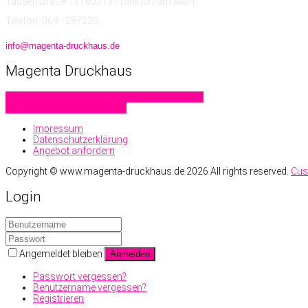
Taubenstraße 11 | 60313 Frankfurt am Main
Telefon: 069 - 287220,
info@magenta-druckhaus.de
Magenta
Druckhaus
Familiendrucksachen
Geschäftsdrucksachen
Hochzeitskarten
Letterpress
Impressum
Datenschutzerklärung
Angebot anfordern
Copyright ©
www.magenta-druckhaus.de
2026 All rights reserved.
Cus
Login
Angemeldet bleiben
Anmelden
Passwort vergessen?
Benutzername vergessen?
Registrieren