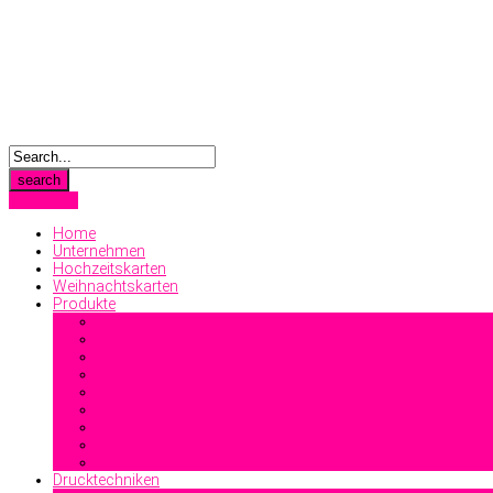
Anmelden
Home
Unternehmen
Hochzeitskarten
Weihnachtskarten
Produkte
Geschäftsdrucksachen
Visitenkarten
Familiendrucksachen
Sonstiges
Drucktechniken