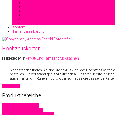
Heißfolienprägung
Reliefdruck
Blindprägung
Stahlstichprägedruck
Kontakt
Terminvereinbarung
Hochzeitskarten
Freigegeben in
Privat- und Familiendrucksachen
Nachstehend finden Sie eine kleine Auswahl der Hochzeitskarten ein
bestellen. Die vollständigen Kollektionen all unserer Hersteller li
ausleihen und in Ruhe im Büro oder zu Hause die passende Kart
Read more
Produktbereiche
Familiendrucksachen
Geschäftsdrucksachen
Hochzeitskarten
Visitenkarten