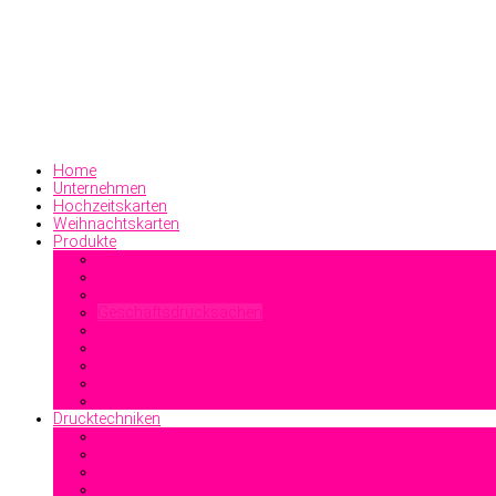
Home
Unternehmen
Hochzeitskarten
Weihnachtskarten
Produkte
Geschäftsdrucksachen
Visitenkarten
Familiendrucksachen
Sonstiges
Drucktechniken
Offsetdruck