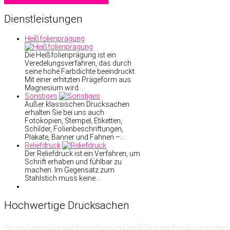
Dienstleistungen
Heißfolienprägung
Die Heißfolienprägung ist ein
Veredelungsverfahren, das durch
seine hohe Farbdichte beeindruckt.
Mit einer erhitzten Prägeform aus
Magnesium wird…
Sonstiges
Außer klassischen Drucksachen
erhalten Sie bei uns auch
Fotokopien, Stempel, Etiketten,
Schilder, Folienbeschriftungen,
Plakate, Banner und Fahnen –…
Reliefdruck
Der Reliefdruck ist ein Verfahren, um
Schrift erhaben und fühlbar zu
machen. Im Gegensatz zum
Stahlstich muss keine…
Hochwertige
Drucksachen
Wir verfügen über das Know-how
und die Erfahrung
Ihre Drucksachen 