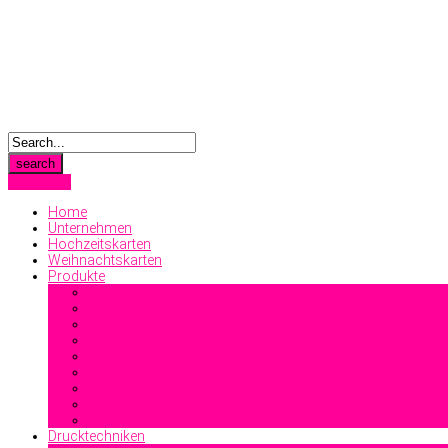
Anmelden
Home
Unternehmen
Hochzeitskarten
Weihnachtskarten
Produkte
Geschäftsdrucksachen
Visitenkarten
Familiendrucksachen
Sonstiges
Drucktechniken