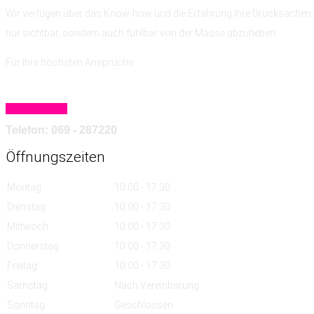
Wir verfügen über das Know-how
und die Erfahrung
Ihre Drucksachen 
nur sichtbar, sondern auch fühlbar von der Masse abzuheben.
Für Ihre höchsten Ansprüche.
Mehr erfahren
Telefon: 069 - 287220
Öffnungszeiten
Montag
10:00 - 17:30
Dienstag
10:00 - 17:30
Mittwoch
10:00 - 17:30
Donnerstag
10:00 - 17:30
Freitag
10:00 - 17:30
Samstag
Nach Vereinbarung
Sonntag
Geschlossen