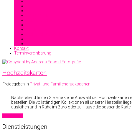
Offsetdruck
Heißfolienprägung
Reliefdruck
Blindprägung
Stahlstichprägedruck
Kontakt
Terminvereinbarung
Hochzeitskarten
Freigegeben in
Privat- und Familiendrucksachen
Nachstehend finden Sie eine kleine Auswahl der Hochzeitskarten ein
bestellen. Die vollständigen Kollektionen all unserer Hersteller li
ausleihen und in Ruhe im Büro oder zu Hause die passende Kart
Read more
Dienstleistungen