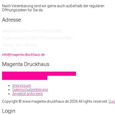
Nach Vereinbarung sind wir gerne auch außerhalb der regulären
Öffnungszeiten für Sie da.
Adresse
Magenta Druckhaus am Turm GmbH
Taubenstraße 11 | 60313 Frankfurt am Main
Telefon: 069 - 287220,
info@magenta-druckhaus.de
Magenta
Druckhaus
Familiendrucksachen
Geschäftsdrucksachen
Hochzeitskarten
Letterpress
Impressum
Datenschutzerklärung
Angebot anfordern
Copyright ©
www.magenta-druckhaus.de
2026 All rights reserved.
Cus
Login