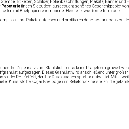
tempel, Etiketten, Schilder, Folienbeschriftungen, Plakate, Banner und
r
Papeterie
finden Sie zudem ausgesucht schönes Geschenkpapier von
ssetten mit Briefpapier renommierter Hersteller wie Römerturm oder
ompliziert Ihre Pakete aufgeben und profitieren dabei sogar noch von d
 machen. Im Gegensatz zum Stahlstich muss keine Prägeform graviert wer
ffgranulat aufgetragen. Dieses Granulat wird anschließend unter großer 
zender Reliefeffekt, der Ihre Drucksachen spürbar aufwertet. Mittlerweil
er Kunststoffe sogar Briefbogen im Reliefdruck herstellen, die gefahrl