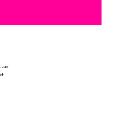
is zum
h
ich