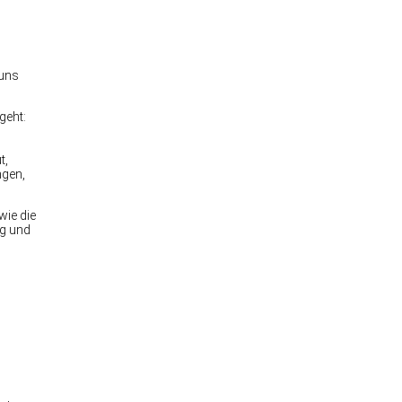
 uns
geht:
t,
ngen,
wie die
ng und