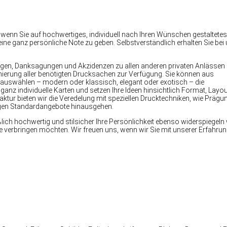
ls, wenn Sie auf hochwertiges, individuell nach Ihren Wünschen gestaltetes
eine ganz persönliche Note zu geben. Selbstverständlich erhalten Sie bei
gen, Danksagungen und Akzidenzen zu allen anderen privaten Anlässen 
onierung aller benötigten Drucksachen zur Verfügung. Sie können aus
auswählen – modern oder klassisch, elegant oder exotisch – die
 ganz individuelle Karten und setzen Ihre Ideen hinsichtlich Format, Layou
ktur bieten wir die Veredelung mit speziellen Drucktechniken, wie Prägu
gigen Standardangebote hinausgehen.
ich hochwertig und stilsicher Ihre Persönlichkeit ebenso widerspiegeln 
 verbringen möchten. Wir freuen uns, wenn wir Sie mit unserer Erfahru