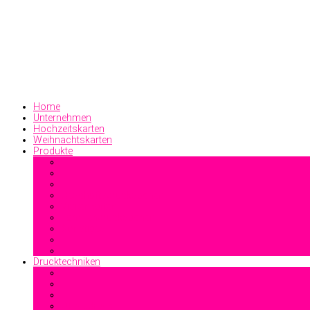
Home
Unternehmen
Hochzeitskarten
Weihnachtskarten
Produkte
Geschäftsdrucksachen
Visitenkarten
Familiendrucksachen
Sonstiges
Drucktechniken
Offsetdruck