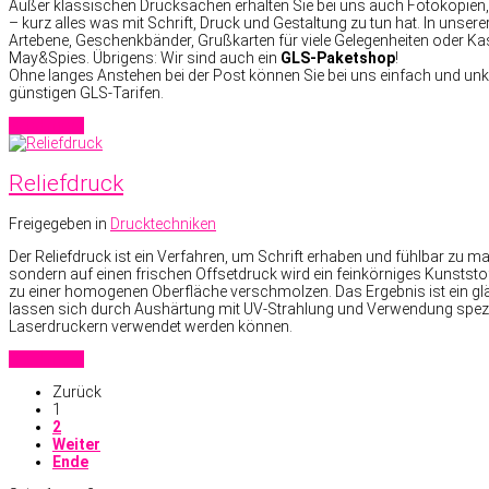
Außer klassischen Drucksachen erhalten Sie bei uns auch Fotokopien, S
– kurz alles was mit Schrift, Druck und Gestaltung zu tun hat. In unsere
Artebene, Geschenkbänder, Grußkarten für viele Gelegenheiten oder Ka
May&Spies. Übrigens: Wir sind auch ein
GLS-Paketshop
!
Ohne langes Anstehen bei der Post können Sie bei uns einfach und unk
günstigen GLS-Tarifen.
Read more
Reliefdruck
Freigegeben in
Drucktechniken
Der Reliefdruck ist ein Verfahren, um Schrift erhaben und fühlbar zu
sondern auf einen frischen Offsetdruck wird ein feinkörniges Kunststo
zu einer homogenen Oberfläche verschmolzen. Das Ergebnis ist ein glän
lassen sich durch Aushärtung mit UV-Strahlung und Verwendung speziell
Laserdruckern verwendet werden können.
Read more
Zurück
1
2
Weiter
Ende