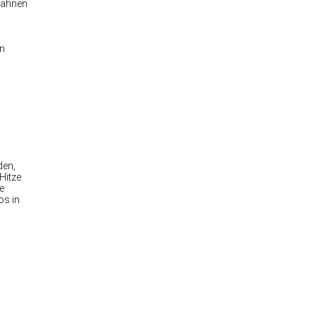
 Fahnen
en
den,
Hitze
e
os in