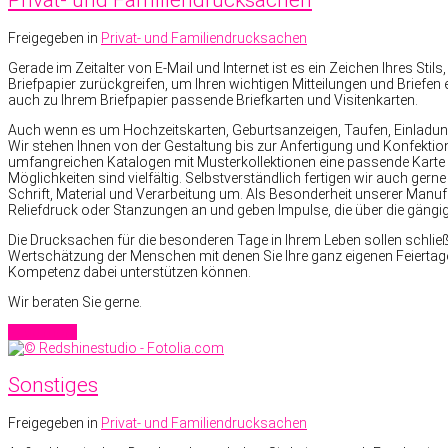
Privat- und Familiendrucksachen
Freigegeben in
Privat- und Familiendrucksachen
Gerade im Zeitalter von E-Mail und Internet ist es ein Zeichen Ihres Sti
Briefpapier zurückgreifen, um Ihren wichtigen Mitteilungen und Briefen 
auch zu Ihrem Briefpapier passende Briefkarten und Visitenkarten.
Auch wenn es um Hochzeitskarten, Geburtsanzeigen, Taufen, Einladun
Wir stehen Ihnen von der Gestaltung bis zur Anfertigung und Konfekti
umfangreichen Katalogen mit Musterkollektionen eine passende Karte 
Möglichkeiten sind vielfältig. Selbstverständlich fertigen wir auch gerne
Schrift, Material und Verarbeitung um. Als Besonderheit unserer Manufa
Reliefdruck oder Stanzungen an und geben Impulse, die über die gän
Die Drucksachen für die besonderen Tage in Ihrem Leben sollen schließl
Wertschätzung der Menschen mit denen Sie Ihre ganz eigenen Feiertage
Kompetenz dabei unterstützen können.
Wir beraten Sie gerne.
Read more
Sonstiges
Freigegeben in
Privat- und Familiendrucksachen